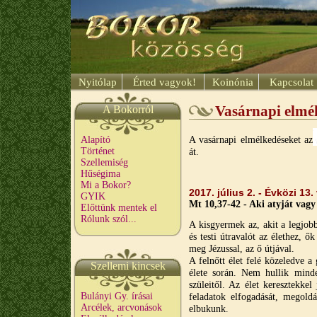
Nyitólap
Érted vagyok!
Koinónia
Kapcsolat
A Bokorról
Vasárnapi elmé
A vasárnapi elmélkedéseket az
Alapító
Történet
át.
Szellemiség
Hűségima
Mi a Bokor?
2017. július 2. - Évközi 13
GYIK
Mt 10,37-42 - Aki atyját vagy 
Előttünk mentek el
Rólunk szól...
A kisgyermek az, akit a legjobb
és testi útravalót az élethez, 
meg Jézussal, az ő útjával.
A felnőtt élet felé közeledve a
Szellemi kincsek
élete során. Nem hullik min
szüleitől. Az élet keresztekke
Bulányi Gy. írásai
feladatok elfogadását, megoldá
Arcélek, arcvonások
elbukunk.