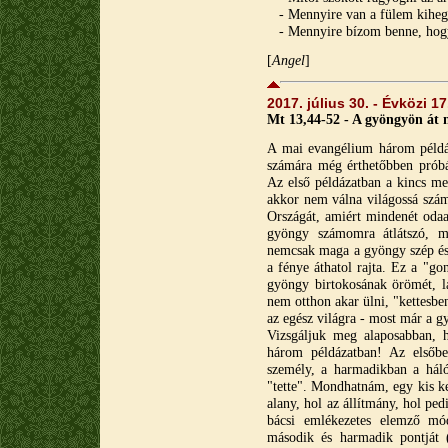
- Mennyire van a fülem kihegy
- Mennyire bízom benne, hogy
[
A
ngel
]
2017. július 30. - Évközi 1
Mt 13,44-52 - A gyöngyön át
A mai evangélium három példáz
számára még érthetőbben próbál
Az első példázatban a kincs meg
akkor nem válna világossá szám
Országát, amiért mindenét odaa
gyöngy számomra átlátszó, mi
nemcsak maga a gyöngy szép és
a fénye áthatol rajta. Ez a "go
gyöngy birtokosának örömét, 
nem otthon akar ülni, "kettesb
az egész világra - most már a g
Vizsgáljuk meg alaposabban, 
három példázatban! Az elsőb
személy, a harmadikban a háló
"tette". Mondhatnám, egy kis ke
alany, hol az állítmány, hol pe
bácsi emlékezetes elemző mód
második és harmadik pontját 