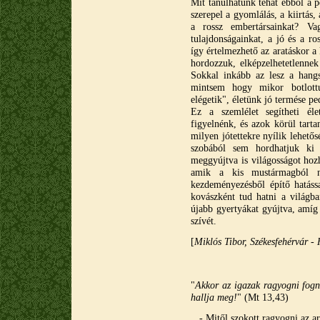
Mit tanulhatunk tehát ebből a 
szerepel a gyomlálás, a kiirtás,
a rossz embertársainkat? V
tulajdonságainkat, a jó és a ro
így értelmezhető az aratáskor a
hordozzuk, elképzelhetetlenne
Sokkal inkább az lesz a hangs
mintsem hogy mikor botlottu
elégetik", életünk jó termése pe
Ez a szemlélet segítheti éle
figyelnénk, és azok körül tart
milyen jótettekre nyílik lehető
szobából sem hordhatjuk ki 
meggyújtva is világosságot hoz
amik a kis mustármagból n
kezdeményezésből építő hatássa
kovászként tud hatni a világba
újabb gyertyákat gyújtva, amíg
szívét.
[
Miklós Tibor, Székesfehérvár -
"
Akkor az igazak ragyogni fogn
hallja meg!
" (Mt 13,43)
- Mitől szokott ragyogni az a