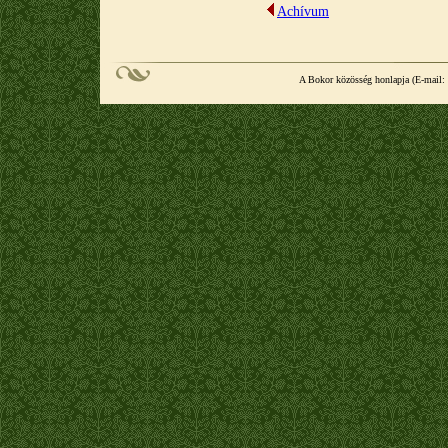
Achívum
A Bokor közösség honlapja (E-mail: