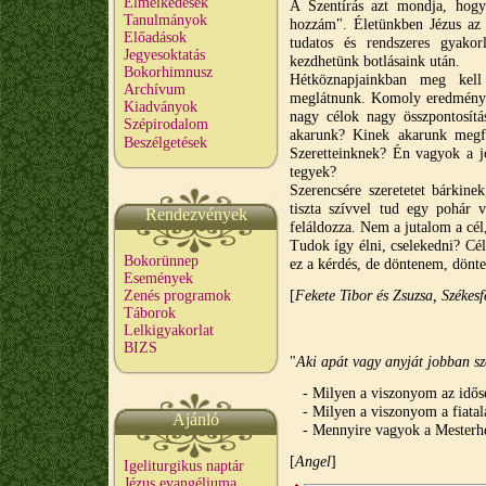
Elmélkedések
A Szentírás azt mondja, hogy
Tanulmányok
hozzám". Életünkben Jézus az 
Előadások
tudatos és rendszeres gyakorl
Jegyesoktatás
kezdhetünk botlásaink után.
Bokorhimnusz
Hétköznapjainkban meg kel
Archívum
meglátnunk. Komoly eredmény cs
Kiadványok
nagy célok nagy összpontosítá
Szépirodalom
akarunk? Kinek akarunk megfe
Beszélgetések
Szeretteinknek? Én vagyok a jó
tegyek?
Szerencsére szeretetet bárkin
tiszta szívvel tud egy pohár 
Rendezvények
feláldozza. Nem a jutalom a cél
Tudok így élni, cselekedni? C
Bokorünnep
ez a kérdés, de döntenem, dönt
Események
[
Fekete Tibor és Zsuzsa, Székes
Zenés programok
Táborok
Lelkigyakorlat
BIZS
"
Aki apát vagy anyját jobban s
- Milyen a viszonyom az idős
- Milyen a viszonyom a fiatal
Ajánló
- Mennyire vagyok a Mesterhe
[
A
ngel
]
Igeliturgikus naptár
Jézus evangéliuma