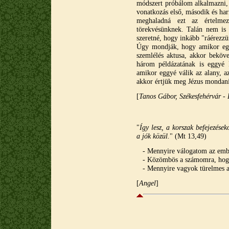
módszert próbálom alkalmazni, 
vonatkozás első, második és ha
meghaladná ezt az értelmezé
törekvésünknek. Talán nem is v
szeretné, hogy inkább "ráérezzü
Úgy mondják, hogy amikor egg
szemlélés aktusa, akkor beköve
három példázatának is eggyé k
amikor eggyé válik az alany, az
akkor értjük meg Jézus mondani
[
Tanos Gábor, Székesfehérvár -
"
Így lesz, a korszak befejezése
a jók közül.
" (Mt 13,49)
- Mennyire válogatom az ember
- Közömbös a számomra, hogy 
- Mennyire vagyok türelmes a
[
A
ngel
]