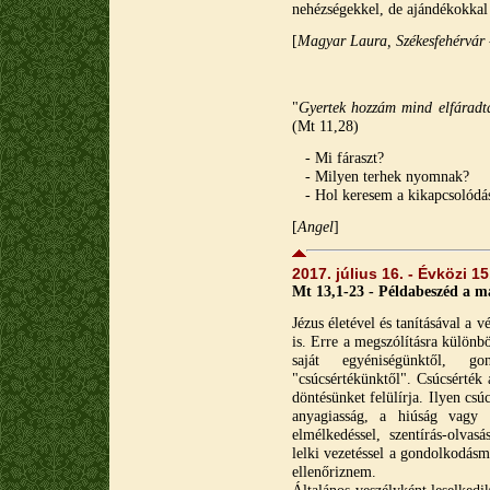
nehézségekkel, de ajándékokkal i
[
Magyar Laura, Székesfehérvár
"
Gyertek hozzám mind elfáradtak 
(Mt 11,28)
- Mi fáraszt?
- Milyen terhek nyomnak?
- Hol keresem a kikapcsolódá
[
A
ngel
]
2017. július 16. - Évközi 1
Mt 13,1-23 - Példabeszéd a m
Jézus életével és tanításával a 
is. Erre a megszólításra különb
saját egyéniségünktől, go
"csúcsértékünktől". Csúcsérték
döntésünket felülírja. Ilyen csúc
anyagiasság, a hiúság vagy 
elmélkedéssel, szentírás-olvasá
lelki vezetéssel a gondolkodásm
ellenőriznem.