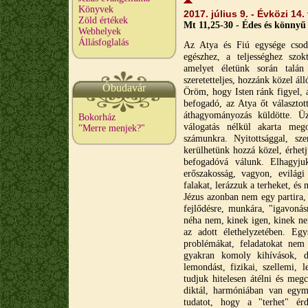
Könyvek
2017. július 9. - Évközi 14
Zöld értékek
Mt 11,25-30 - Édes és könnyű
Webhelyek
Állásfoglalás
Az Atya és Fiú egysége csodál
egészhez, a teljességhez szok
amelyet életünk során talán
szeretetteljes, hozzánk közel ál
Óbudavár
Öröm, hogy Isten ránk figyel, 
befogadó, az Atya őt választott
áthagyományozás küldötte. Üz
Bokorház
válogatás nélkül akarta meg
"Merre menjek?"
számunkra. Nyitottsággal, sz
kerülhetünk hozzá közel, érhetjü
befogadóvá válunk. Elhagyjuk
erőszakosság, vagyon, evilági 
falakat, lerázzuk a terheket, és
Jézus azonban nem egy partira,
fejlődésre, munkára, "igavonás
néha nem, kinek igen, kinek n
az adott élethelyzetében. E
problémákat, feladatokat nem
gyakran komoly kihívások, dö
lemondást, fizikai, szellemi, 
tudjuk hitelesen átélni és meg
diktál, harmóniában van egym
tudatot, hogy a "terhet" é