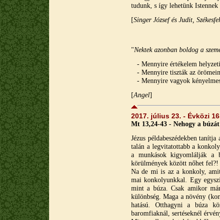
tudunk, s így lehetünk Istennek 
[
Singer József és Judit, Székesf
"
Nektek azonban boldog a szemete
- Mennyire értékelem helyzet
- Mennyire tiszták az örömei
- Mennyire vagyok kényelme
[
A
ngel
]
2017. július 23. - Évközi 1
Mt 13,24-43 - Nehogy a búzát 
Jézus példabeszédekben tanítja
talán a legvitatottabb a konkol
a munkások kigyomlálják a b
körülmények között nőhet fel?!
Na de mi is az a konkoly, ami
mai konkolyunkkal. Egy egysz
mint a búza. Csak amikor már 
különbség. Maga a növény (konk
hatású. Otthagyni a búza köz
baromfiaknál, sertéseknél érvény