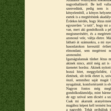
Általános veszélyként leselkedi
nagyothallásról. Be kell val
szenvedünk, pedig nem is 
kényelemből, a kényes helyzete
esetek is a megtérésünk akadály
Érdekes kérdés, hogy Jézus mié
egyszerűen "a tutit", hogy mi a
van, mert aki gondolkozik a pé
megismeréséért, és a megértett
azonosul vele, váltja életre. 
látható át számunkra, a mi nye
hasonlatokon keresztül ért
elmondani, sem megérteni ne
azonosulni.
Igazságtalannak tűnhet Jézus 
akinek nincs, attól még azt is 
üzenetet hordoz. Akinek nyitott
hozzá hitet, meggyőződést, i
életének, sőt örök életet is, sz
önző, semmihez saját magát 
nyugalmát, komfortérzetét is elv
Nagyon fontos még megf
gondolkodásmódja, mint bármely
de egy szóval sem dicséri a sz
Csak mi akarunk aranyérmese
magához képest kell termést hoz
a nagyobb. Tehát próbáljuk j