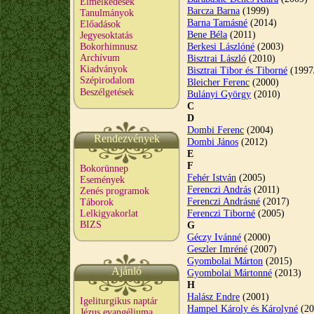
Elmélkedések
Barcza Barna
(1999)
Tanulmányok
Barna Tamásné
(2014)
Előadások
Bene Béla
(2011)
Jegyesoktatás
Berkesi Lászlóné
(2003)
Bokorhimnusz
Archívum
Bisztrai László
(2010)
Kiadványok
Bisztrai Tibor és Tiborné
(1997
Szépirodalom
Bleicher Ferenc
(2000)
Beszélgetések
Bulányi György
(2010)
C
D
Dombi Ferenc
(2004)
Rendezvények
Dombi János
(2012)
E
F
Bokorünnep
Fehér István
(2005)
Események
Ferenczi András
(2011)
Zenés programok
Ferenczi Andrásné
(2017)
Táborok
Ferenczi Tiborné
(2005)
Lelkigyakorlat
BIZS
G
Géczy Ivánné
(2000)
Geszler Imréné
(2007)
Gyombolai Márton
(2015)
Ajánló
Gyombolai Mártonné
(2013)
H
Halász Endre
(2001)
Igeliturgikus naptár
Hampel Károly és Károlyné
(20
Jézus evangéliuma