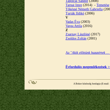
Tapolcai Sándor
(2008)
Tarnai Imre
(2014) -
Temetése
Tőkésné Németh Gabriella
(200
Turiák Ildikó
(2006)
V
Vadas Éva
(2003)
Varga Attila
(2016)
Z
Zsarnay Lászlóné
(2017)
Zsoldos Zoltán
(2001)
Az "
Akik előttünk hazatértek ... 
Évfordulós megemlékezések 
A Bokor közösség honlapja (E-mail: