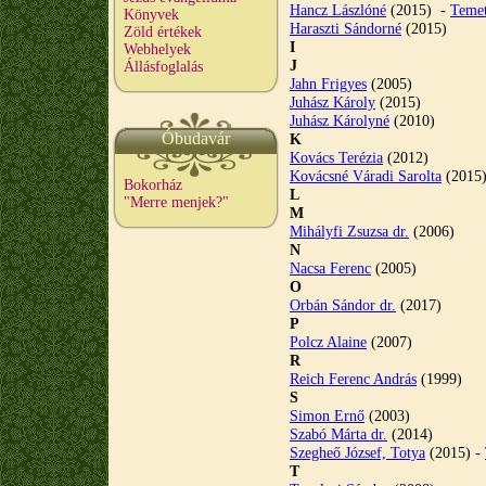
Hancz Lászlóné
(2015) -
Temet
Könyvek
Haraszti Sándorné
(2015)
Zöld értékek
I
Webhelyek
J
Állásfoglalás
Jahn Frigyes
(2005)
Juhász Károly
(2015)
Juhász Károlyné
(2010)
Óbudavár
K
Kovács Terézia
(2012)
Kovácsné Váradi Sarolta
(2015
Bokorház
L
"Merre menjek?"
M
Mihályfi Zsuzsa dr.
(2006)
N
Nacsa Ferenc
(2005)
O
Orbán Sándor dr.
(2017)
P
Polcz Alaine
(2007)
R
Reich Ferenc András
(1999)
S
Simon Ernő
(2003)
Szabó Márta dr.
(2014)
Szegheő József, Totya
(2015) -
T