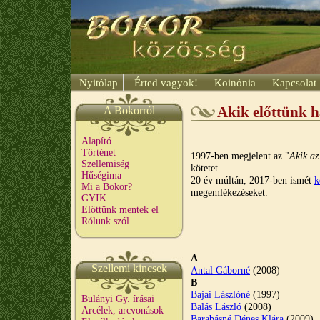
Nyitólap
Érted vagyok!
Koinónia
Kapcsolat
A Bokorról
Akik előttünk ha
Alapító
Történet
1997-ben megjelent az "
Akik az
Szellemiség
kötetet.
Hűségima
20 év múltán, 2017-ben ismét
k
Mi a Bokor?
megemlékezéseket.
GYIK
Előttünk mentek el
Rólunk szól...
A
Szellemi kincsek
Antal Gáborné
(2008)
B
Bajai Lászlóné
(1997)
Bulányi Gy. írásai
Balás László
(2008)
Arcélek, arcvonások
Barabásné Dénes Klára
(2009)