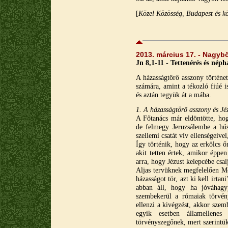
[
Közel Közösség, Budapest és k
2013. március 17. - Nagybö
Jn 8,1-11 - Tettenérés és néph
A házasságtörő asszony történet
számára, amint a tékozló fiúé i
és aztán tegyük át a mába.
1. A házasságtörő asszony és Jé
A Főtanács már eldöntötte, hog
de felmegy Jeruzsálembe a hús
szellemi csatát vív ellenségeivel,
Így történik, hogy az erkölcs ő
akit tetten értek, amikor éppen
arra, hogy Jézust kelepcébe csal
Aljas tervüknek megfelelően Mó
házasságot tör, azt ki kell irt
abban áll, hogy ha jóváhagy
szembekerül a rómaiak törvén
ellenzi a kivégzést, akkor sze
egyik esetben államellene
törvényszegőnek, mert szerintü