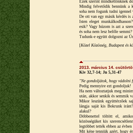
Ezek szerint mindkettőnknek do
Mindig felvetődik bennünk a 
soha nem fogunk tudni igennel v
De ott van egy másik kérdés is
Isten eleget munkálkodhasson
esik? Vagy húzom is azt a szere
és soha nem lesz belőle semmi?
Tudunk-e együtt dolgozni az Úr
[
Közel Közösség, Budapest és k
2013. március 14. csütört
Kiv 32,7-14; Jn 5,31-47
"Ne gondoljátok, hogy vádolni f
Pedig mennyire ezt gondoljuk!
Ha nem változtatjuk meg minimu
után, akkor senkik és semmik v
Mikor leszünk együttérzőek sa
lángja saját kis Bokrunk irán
alakul?
Döbbenettel töltött el, amik
közösségüket kis szerencsétle
legtöbbet tették ebben az évben
Mit kéne tenniük azért, hogy ér