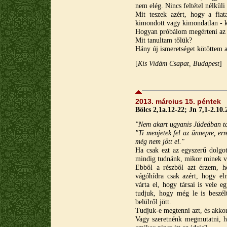
nem elég. Nincs feltétel nélkül
Mit teszek azért, hogy a fiat
kimondott vagy kimondatlan - k
Hogyan próbálom megérteni az ő
Mit tanultam tőlük?
Hány új ismeretséget kötöttem 
[
Kis Vidám Csapat, Budapest
]
2013. március 15. péntek
Bölcs 2,1a.12-22; Jn 7,1-2.10.
"Nem akart ugyanis Júdeában tar
"Ti menjetek fel az ünnepre, e
még nem jött el."
Ha csak ezt az egyszerű dolgo
mindig tudnánk, mikor minek van
Ebből a részből azt érzem, h
vágóhídra csak azért, hogy e
várta el, hogy társai is vele e
tudjuk, hogy még le is beszé
belülről jött.
Tudjuk-e megtenni azt, és akkor
Vagy szeretnénk megmutatni, h