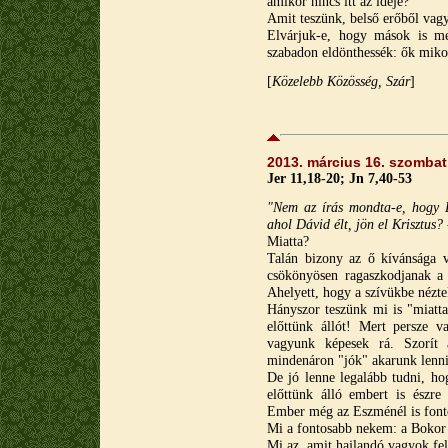
amikor nincs itt az ideje?
Amit teszünk, belső erőből vagy
Elvárjuk-e, hogy mások is me
szabadon eldönthessék: ők miko
[
Közelebb Közösség, Szár
]
2013. március 16. szombat
Jer 11,18-20; Jn 7,40-53
"Nem az írás mondta-e, hogy 
ahol Dávid élt, jön el Krisztus?
Miatta?
Talán bizony az ő kívánsága v
csökönyösen ragaszkodjanak a
Ahelyett, hogy a szívükbe nézte
Hányszor teszünk mi is "miatta
előttünk állót! Mert persze
vagyunk képesek rá. Szorít
mindenáron "jók" akarunk lenni
De jó lenne legalább tudni, ho
előttünk álló embert is észr
Ember még az Eszménél is font
Mi a fontosabb nekem: a Bokor
Mi az, amit hajlandó vagyok fe