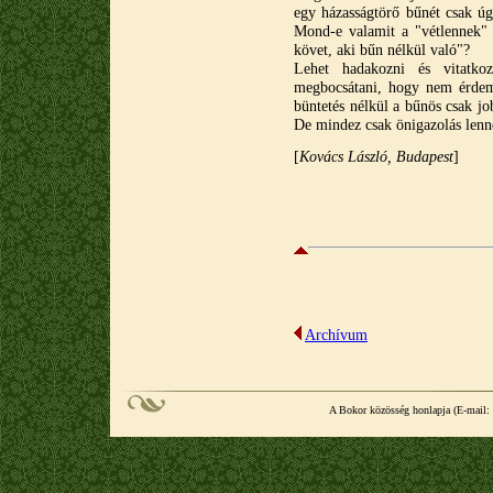
egy házasságtörő bűnét csak úg
Mond-e valamit a "vétlennek" 
követ, aki bűn nélkül való"?
Lehet hadakozni és vitatkoz
megbocsátani, hogy nem érdeml
büntetés nélkül a bűnös csak jo
De mindez csak önigazolás len
[
Kovács László, Budapest
]
Archívum
A Bokor közösség honlapja (E-mail: