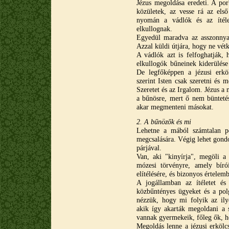
Jézus megoldása eredeti. A po
közületek, az vesse rá az els
nyomán a vádlók és az ítélet
elkullognak.
Egyedül maradva az asszonnyal,
Azzal küldi útjára, hogy ne vét
A vádlók azt is felfoghatják,
elkullogók bűneinek kiderülése 
De legfőképpen a jézusi erkö
szerint Isten csak szeretni és 
Szeretet és az Irgalom. Jézus a
a bűnösre, mert ő nem büntetés
akar megmenteni másokat.
2. A bűnözők és mi
Lehetne a mából számtalan pél
megcsalására. Végig lehet gondo
párjával.
Van, aki "kinyírja", megöli a 
mózesi törvényre, amely bírói
elítélésére, és bizonyos értelem
A jogállamban az ítéletet és 
közbűntényes ügyeket és a polg
nézzük, hogy mi folyik az ilye
akik így akarták megoldani a s
vannak gyermekeik, főleg ők, ho
Megoldás lenne a jézusi erkölcs