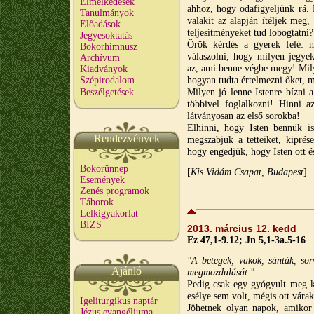
Elmélkedések
ahhoz, hogy odafigyeljünk rá.
Tanulmányok
valakit az alapján ítéljek meg,
Előadások
teljesítményeket tud lobogtatni?
Jegyesoktatás
Örök kérdés a gyerek felé: m
Bokorhimnusz
válaszolni, hogy milyen jegye
Archívum
az, ami benne végbe megy! Mily
Kiadványok
hogyan tudta értelmezni őket, m
Szépirodalom
Milyen jó lenne Istenre bízni a
Beszélgetések
többivel foglalkozni! Hinni 
látványosan az első sorokba!
Elhinni, hogy Isten bennük i
Rendezvények
megszabjuk a tetteiket, kiprés
hogy engedjük, hogy Isten ott 
Bokorünnep
[
Kis Vidám Csapat, Budapest
]
Események
Zenés programok
Táborok
Lelkigyakorlat
BIZS
2013. március 12. kedd
Ez 47,1-9.12; Jn 5,1-3a.5-16
"A betegek, vakok, sánták, sor
Ajánló
megmozdulását."
Pedig csak egy gyógyult meg kö
esélye sem volt, mégis ott vára
Igeliturgikus naptár
Jöhetnek olyan napok, amikor
Jézus evangéliuma