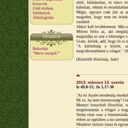
sötét, kilátástalan, és nincs 
Könyvek
kábultan, némán és mozdulatlan
Zöld értékek
Mégis, egyszer csak jön az an
Webhelyek
megeshet, hogy nem mi érünk 
Állásfoglalás
csodától.
Akkor kell továbbmenni. Más ut
Milyen bölcs az, aki meglátj
Óbudavár
megtalálja az utat a lehetséges v
Uram, kérlek, add, hogy én is 
"A különbség a között, am
Bokorház
megváltoztathatná a világot." 
"Merre menjek?"
[
Közelebb Közösség, Szár
]
2013. március 13. szerda
Iz 49,8-15; Jn 5,17-30
"Az én Atyám mindmáig munkálk
Mi ez, ha nem bizonyosság? Csip
Mennyi bonyolult filozófiai, t
megteremtette a világot a maga
Netán részt vesz a fenntartásáb
ebben az egészben a mi szerepü
Minderre milyen tiszta és egysz