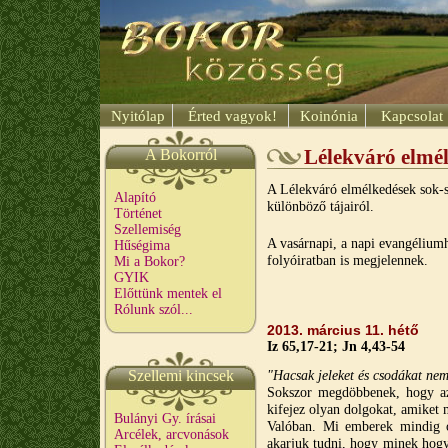
Nyitólap
Érted vagyok!
Koinónia
Kapcsolat
A Bokorról
Lélekváró elmé
A Lélekváró elmélkedések sok-so
Alapító
különböző tájairól.
Történet
Szellemiség
A vasárnapi, a napi evangélium
Hűségima
folyóiratban is megjelennek.
Mi a Bokor?
GYIK
Előttünk mentek el
Rólunk szól...
2013. március 11. hétő
Iz 65,17-21; Jn 4,43-54
Szellemi kincsek
"Hacsak jeleket és csodákat nem
Sokszor megdöbbenek, hogy a
kifejez olyan dolgokat, amiket 
Bulányi Gy. írásai
Valóban. Mi emberek mindig o
Arcélek, arcvonások
akarjuk tudni, hogy minek hogy