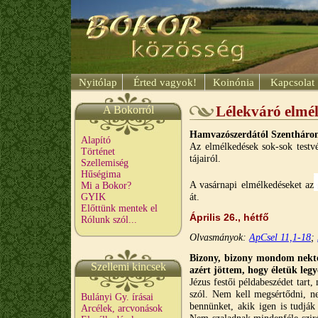
Nyitólap
Érted vagyok!
Koinónia
Kapcsolat
A Bokorról
Lélekváró elmé
Hamvazószerdától
Szentháro
Alapító
Az elmélkedések sok-sok testvé
Történet
tájairól.
Szellemiség
Hűségima
A vasárnapi elmélkedéseket az
Mi a Bokor?
át.
GYIK
Előttünk mentek el
Április 26., hétfő
Rólunk szól...
Olvasmányok:
ApCsel 11,1-18
;
Bizony, bizony mondom nekte
Szellemi kincsek
azért jöttem, hogy életük legy
Jézus festői példabeszédet tart
szól. Nem kell megsértődni, n
Bulányi Gy. írásai
bennünket, akik igen is tudják 
Arcélek, arcvonások