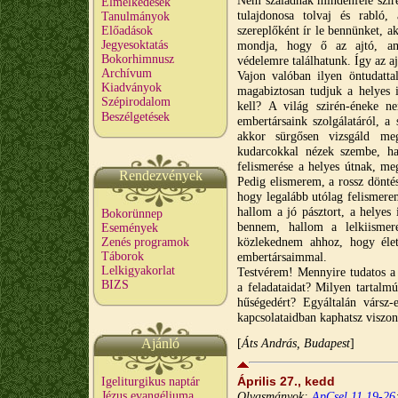
Nem szaladnak mindenféle szir
Elmélkedések
tulajdonosa tolvaj és rabló,
Tanulmányok
szereplőként ír le bennünket, ak
Előadások
Jegyesoktatás
mondja, hogy ő az ajtó, ame
Bokorhimnusz
védelemre találhatunk. Így az aj
Archívum
Vajon valóban ilyen öntudatta
Kiadványok
magabiztosan tudjuk a helyes i
Szépirodalom
kell? A világ szirén-éneke n
Beszélgetések
embertársaink szolgálatáról, a
akkor sürgősen vizsgáld me
kudarcokkal nézek szembe, ha
felismerése a helyes útnak, me
Rendezvények
Pedig elismerem, a rossz döntés
hogy legalább utólag felismere
hallom a jó pásztort, a helyes
Bokorünnep
bennem, hallom a lelkiismer
Események
közlekednem ahhoz, hogy élete
Zenés programok
Táborok
embertársaimmal.
Lelkigyakorlat
Testvérem! Mennyire tudatos a
BIZS
a feladataidat? Milyen tartalm
hűségedért? Egyáltalán vársz-
kapcsolataidban kaphatsz viszo
Ajánló
[
Áts András, Budapest
]
Április 27., kedd
Igeliturgikus naptár
Jézus evangéliuma
Olvasmányok:
ApCsel 11,19-26