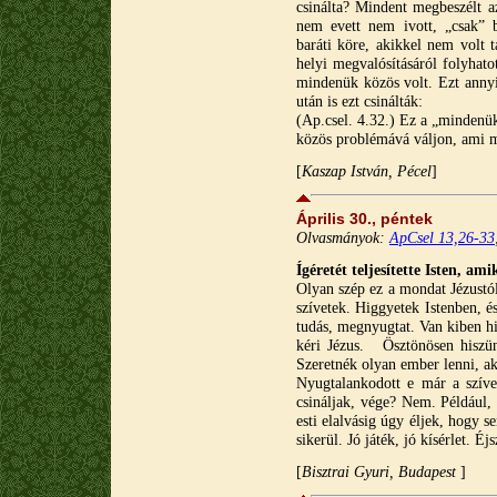
csinálta? Mindent megbeszélt a
nem evett nem ivott, „csak” be
baráti köre, akikkel nem volt t
helyi megvalósításáról folyhat
mindenük közös volt. Ezt annyir
után is ezt csinálták:
(Ap.csel. 4.32.) Ez a „mindenü
közös problémává váljon, ami m
[
Kaszap István, Pécel
]
Április 30., péntek
Olvasmányok:
ApCsel 13,26-33
Ígéretét teljesítette Isten, a
Olyan szép ez a mondat Jézustó
szívetek. Higgyetek Istenben, 
tudás, megnyugtat. Van kiben h
kéri Jézus. Ösztönösen hiszü
Szeretnék olyan ember lenni, ak
Nyugtalankodott e már a szív
csináljak, vége? Nem. Például
esti elalvásig úgy éljek, hogy 
sikerül. Jó játék, jó kísérlet. Éj
[
Bisztrai Gyuri, Budapest
]