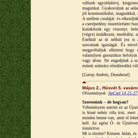
vállunk egyoldalúvá, kiegyen
magunkat. Gyakoroljuk az adást
jól kommunikálni, magunkkal, a
A szellem csodáját: és elkezdj
a cserépedény összetörésére buz
kialakítunk egy viszonyt, be
(végre) imádkozni, meditálni, a
Enélkül az út nélkül (ez is 
szavainak igazságát. És mivel
megpróbáljuk elhitetni hogy 
valamilyen gnosztikus befolyás 
vagy álom. Ne engedjünk a sz
mások számára rémálmokká vál
[
Garay András, Dunakeszi
]
Május 2., Húsvét 5. vasár
Olvasmányok:
ApCsel 14,21-27
Szeressünk – de hogyan?
Véleményem szerint ez az Újszöv
is kissé nehéz róla írni, mer
minden benne van, amit el lehe
kell. Az egész Ó- és Újszöve
tömörítve.
Mi is történt? Kiment Júdás, és