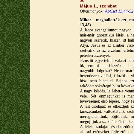
Május 1., szombat
Olvasmányok:
ApCsel 13,44-52
Mikor... meghallották ezt, m
13,48)
A János evangéliumot nagyon s
már-már gnosztikus látás, a he
nagyon szeretik, hiszen itt ha
Atya, Jézus és az Ember visz
szétválik ez az érzelmi, értel
péterkeresztények.
Jézus itt egyértelmű választ ad
ők, sem mi nem hisszük el, hog
nagyobb dolgokat? Ne ne már!
berendezett vallási, filozófiai
hisz, nem hihet el. Sajnos az
rakódott sokrétegű búra követk
A nagy kérdés, le lehet-e ven
vele. Sőt önmagunkat is má
levevésének első lépése, hogy f
A test csodáját: és elkezdjük 
kinézetünket, változtatunk sz
méregtelenítünk, böjtölünk, m
megújítjuk a szexuális életünket
A lélek csodáját: és elkezdün
akarati erényeket fejlesztünk