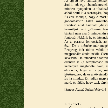
Az együtt levő tanítványoknak 
árulni, sőt egy „bennfentesne
mindezt nyugodtan, a tiltakoz
abból derül ki a szorongása, ho
És erre mondja, hogy ő most m
gondolhatott? Talán közeleb
fordítás” által használt „dicső
használjuk, ami „súlyossá, font
bántani nem akaró, mindenkin se
fontossá. Nekünk is, és Istennek
Az új parancs fontosságát, az
érzi. De a mértéke már megér 
Rengeteg időt töltött velük,
megpróbálta átadni nekik. Oszt
kevesebb. Ha támadták a tanítv
ellenére is (a templomadó m
keményen megfeddte őket, é
elmondta, hogy mi a jó, mi
közösségnek, de ez a követendő
És ha mindezt jól tudjuk megva
majd, és látják, hogy ezek tényl
[
Singer József, Székesfehérvár
]
Jn.13,31-35