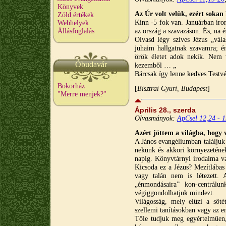
Könyvek
Az Úr volt velük, ezért sokan
Zöld értékek
Kinn -5 fok van. Januárban íro
Webhelyek
az ország a szavazáson. És, na 
Állásfoglalás
Olvasd légy szíves Jézus „vál
juhaim hallgatnak szavamra; 
örök életet adok nekik. Nem 
Óbudavár
kezemből … „
Bárcsak így lenne kedves Testv
Bokorház
[
Bisztrai Gyuri, Budapest
]
"Merre menjek?"
Április 28., szerda
Olvasmányok:
ApCsel 12,24 - 1
Azért jöttem a világba, hogy v
A János evangéliumban találju
nekünk és akkori környezetének
napig. Könyvtárnyi irodalma v
Kicsoda ez a Jézus? Mezítlábas 
vagy talán nem is létezett. 
„énmondásaira” kon-centrálu
végiggondolhatjuk mindezt.
Világosság, mely elűzi a söté
szellemi tanításokban vagy az em
Tőle tudjuk meg egyértelműen,