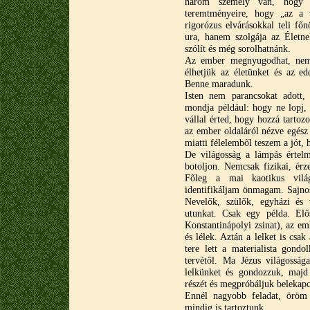
három személy van, hogy Is
teremtményeire, hogy „az a v
rigorózus elvárásokkal teli f
ura, hanem szolgája az Életn
szólít és még sorolhatnánk.
Az ember megnyugodhat, nem k
élhetjük az életünket és az ed
Benne maradunk.
Isten nem parancsokat adott, 
mondja például: hogy ne lopj, 
vállal érted, hogy hozzá tartozo
az ember oldaláról nézve egész
miatti félelemből teszem a jót,
De világosság a lámpás értelm
botoljon. Nemcsak fizikai, érz
Főleg a mai kaotikus vilá
identifikáljam önmagam. Sajnos
Nevelők, szülők, egyházi és 
utunkat. Csak egy példa. Elős
Konstantinápolyi zsinat), az em
és lélek. Aztán a lelket is csak
tere lett a materialista gond
tervétől. Ma Jézus világossága
lelkünket és gondozzuk, majd 
részét és megpróbáljuk belekapcs
Ennél nagyobb feladat, öröm 
mindig is tartoztunk.