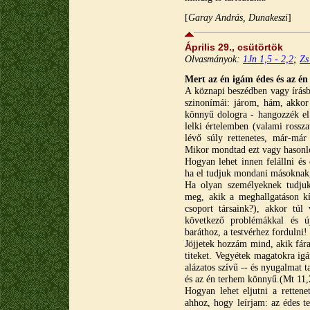
[
Garay András, Dunakeszi
]
Április 29., csütörtök
Olvasmányok:
1Jn 1,5 - 2,2
;
Zs
Mert az én igám édes és az é
A köznapi beszédben vagy írásb
szinonímái: járom, hám, akko
könnyű dologra - hangozzék el 
lelki értelemben (valami rossz
lévő súly rettenetes, már-már 
Mikor mondtad ezt vagy hasonló
Hogyan lehet innen felállni és 
ha el tudjuk mondani másoknak,
Ha olyan személyeknek tudjuk
meg, akik a meghallgatáson kí
csoport társaink?), akkor tú
következő problémákkal és 
baráthoz, a testvérhez fordulni!
Jöjjetek hozzám mind, akik fára
titeket. Vegyétek magatokra igá
alázatos szívű -- és nyugalmat t
és az én terhem könnyű.(Mt 11,
Hogyan lehet eljutni a rettene
ahhoz, hogy leírjam: az édes t