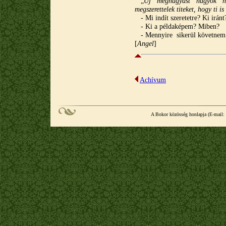
„
Új meghagyást hagyok ne
megszerettelek titeket, hogy ti i
- Mi indít szeretetre? Ki iránt
- Ki a példaképem? Miben?
- Mennyire sikerül követnem 
[
Angel
]
Achívum
A Bokor közösség honlapja (E-mail: