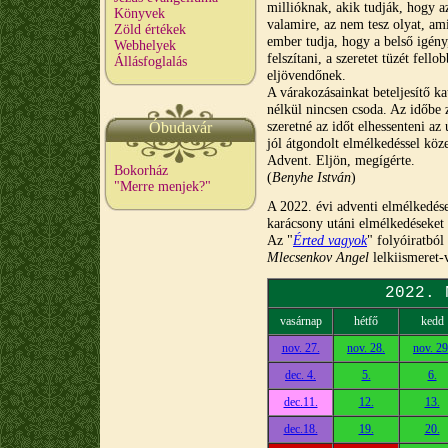
millióknak, akik tudják, hogy a
Könyvek
valamire, az nem tesz olyat, am
Zöld értékek
ember tudja, hogy a belső igény,
Webhelyek
felszítani, a szeretet tüzét fell
Állásfoglalás
eljövendőnek.
A várakozásainkat beteljesítő ka
nélkül nincsen csoda. Az időbe 
szeretné az időt elhessenteni az
Óbudavár
jól átgondolt elmélkedéssel köz
Advent. Eljön, megígérte.
Bokorház
(
Benyhe István
)
"Merre menjek?"
A 2022. évi adventi elmélkedés
karácsony utáni elmélkedéseket
Az "
Érted vagyok
" folyóiratból
Mlecsenkov Angel
lelkiismeret-v
2022. 
vasárnap
hétfő
kedd
nov. 27.
nov. 28.
nov. 29
dec. 4.
5.
6.
dec.11.
12.
13.
dec.18.
19.
20.