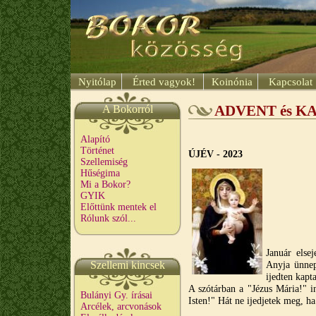
Nyitólap
Érted vagyok!
Koinónia
Kapcsolat
A Bokorról
ADVENT és K
Alapító
Történet
ÚJÉV - 2023
Szellemiség
Hűségima
Mi a Bokor?
GYIK
Előttünk mentek el
Rólunk szól...
Január else
Szellemi kincsek
Anyja ünnep
ijedten kapt
A szótárban a "Jézus Mária!" i
Bulányi Gy. írásai
Isten!" Hát ne ijedjetek meg, h
Arcélek, arcvonások