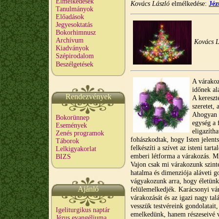
Elmélkedések
Kovács László
elmélkedése:
Jéz
Tanulmányok
Előadások
Jegyesoktatás
Bokorhimnusz
Archívum
Kovács L
Kiadványok
Szépirodalom
Beszélgetések
A várakoz
időnek al
Rendezvények
A kereszt
szeretet, 
Ahogyan J
Bokorünnep
egység a 
Események
eligazíth
Zenés programok
fohászkodtak, hogy Isten jelen
Táborok
felkészíti a szívet az isteni tar
Lelkigyakorlat
emberi létforma a várakozás. M
BIZS
Vajon csak mi várakozunk szinte
hatalma és dimenziója aláveti g
vágyakozunk arra, hogy életünk,
Ajánló
felülemelkedjék. Karácsonyi vá
várakozását és az igazi nagy ta
vesszük testvéreink gondolatait
Igeliturgikus naptár
emelkedünk, hanem részeseivé v
Jézus evangéliuma