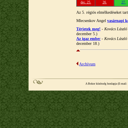
dec. 25.
26.
27.
Az 5. régiós elmélkedéseket ta
Mlecsenkov Angel
vasárnapi
k
Térjetek meg!
-
Kovács Lászl
december 5.)
Az igaz embe
r
-
Kovács Lászl
december 18.)
Archívum
A Bokor közösség honlapja (E-mail: